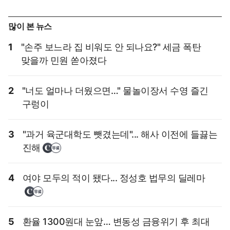
많이 본 뉴스
1
"손주 보느라 집 비워도 안 되나요?" 세금 폭탄
맞을까 민원 쏟아졌다
2
"너도 얼마나 더웠으면…" 물놀이장서 수영 즐긴
구렁이
3
"과거 육군대학도 뺏겼는데"... 해사 이전에 들끓는
진해
4
여야 모두의 적이 됐다... 정성호 법무의 딜레마
5
환율 1300원대 눈앞… 변동성 금융위기 후 최대