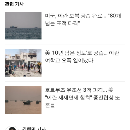
관련 기사
미군, 이란 보복 공습 완료… "80개
넘는 표적 타격"
美 '10년 넘은 정보'로 공습... 이란
여학교 오폭 일어났다
호르무즈 유조선 3척 피격... 美
"이란 제재면제 철회" 종전협상 또
흔들
김혜민 기자