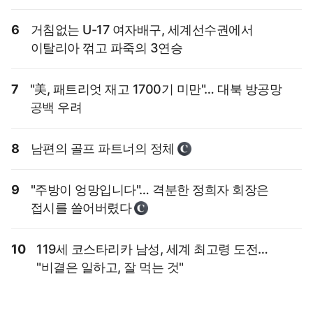
6
거침없는 U-17 여자배구, 세계선수권에서
이탈리아 꺾고 파죽의 3연승
7
"美, 패트리엇 재고 1700기 미만"… 대북 방공망
공백 우려
8
남편의 골프 파트너의 정체
9
"주방이 엉망입니다"… 격분한 정희자 회장은
접시를 쓸어버렸다
10
119세 코스타리카 남성, 세계 최고령 도전…
"비결은 일하고, 잘 먹는 것"