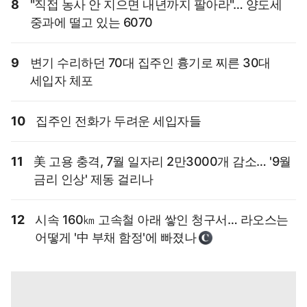
8
"직접 농사 안 지으면 내년까지 팔아라"… 양도세
중과에 떨고 있는 6070
9
변기 수리하던 70대 집주인 흉기로 찌른 30대
세입자 체포
10
집주인 전화가 두려운 세입자들
11
美 고용 충격, 7월 일자리 2만3000개 감소… '9월
금리 인상' 제동 걸리나
12
시속 160㎞ 고속철 아래 쌓인 청구서… 라오스는
어떻게 '中 부채 함정'에 빠졌나