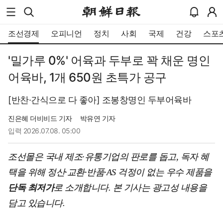
조선경제
오피니언
정치
사회
국제
건강
스포
'밀가루 0%' 어육과 두부로 꽉 채운 명인
어육바, 1개 650원 초특가 공구
[반찬·간식으로 다 좋아] 조봉창명인 두부어육바
진은혜 더비비드 기자
박유연 기자
입력
2026.07.08. 05:00
조선몰은 국내 제조·유통기업의 판로를 돕고, 독자 혜
택을 위해 정산·교환·반품·AS 걱정이 없는 우수 제품을
단독 최저가
로 소개합니다. 본 기사는 광고성 내용을
담고 있습니다.