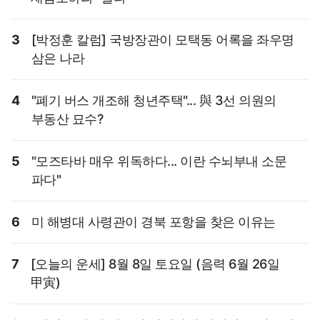
3
[박정훈 칼럼] 국방장관이 모택동 어록을 좌우명
삼은 나라
4
"폐기 버스 개조해 청년주택"... 與 3선 의원의
부동산 묘수?
5
"모즈타바 매우 위독하다... 이란 수뇌부내 소문
파다"
6
미 해병대 사령관이 경북 포항을 찾은 이유는
7
[오늘의 운세] 8월 8일 토요일 (음력 6월 26일
甲寅)