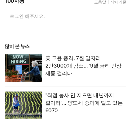
100자평
도움말
삭제기준
많이 본 뉴스
美 고용 충격, 7월 일자리
2만3000개 감소… '9월 금리 인상'
제동 걸리나
"직접 농사 안 지으면 내년까지
팔아라"… 양도세 중과에 떨고 있는
6070