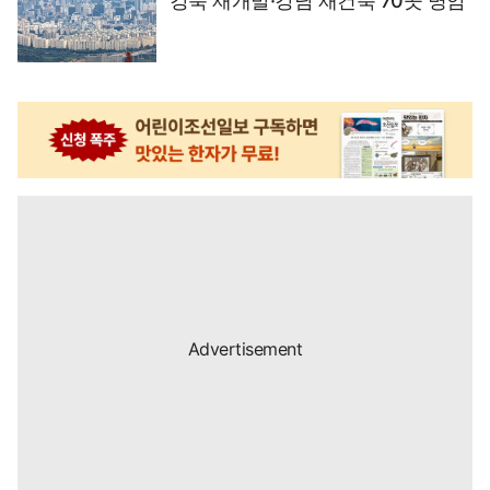
강북 재개발·강남 재건축 70곳 명암