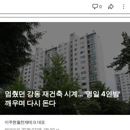
0
시리즈 전체
멈췄던 강동 재건축 시계… '명일 4인방'
깨우며 다시 돈다
이주현
월천재테크 대표
업데이트
2026.07.08. 09:30