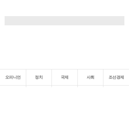
오피니언
정치
국제
사회
조선경제
문화·
조선
스포츠
건강
조선몰
연예
리더스
조선일보 공식 SNS