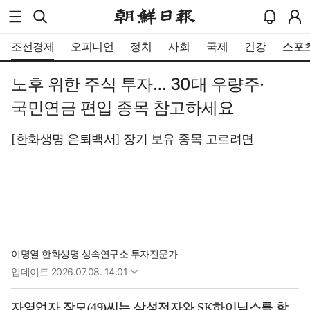
조선경제
오피니언
정치
사회
국제
건강
스포
노후 위한 주식 투자… 30대 우량주·
국민연금 편입 종목 참고하세요
[한화생명 은퇴백서] 장기 보유 종목 고르려면
이명열 한화생명 상속연구소 투자전문가
업데이트
2026.07.08. 14:01
자영업자 장모(49)씨는 삼성전자와 SK하이닉스를 함