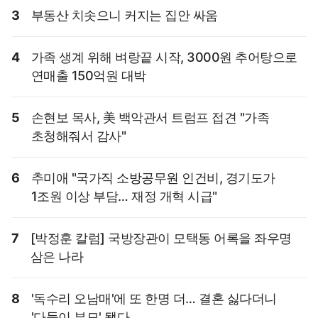
3
부동산 치솟으니 커지는 집안 싸움
4
가족 생계 위해 벼랑끝 시작, 3000원 추어탕으로
연매출 150억원 대박
5
손현보 목사, 美 백악관서 트럼프 접견 "가족
초청해줘서 감사"
6
추미애 "국가직 소방공무원 인건비, 경기도가
1조원 이상 부담… 재정 개혁 시급"
7
[박정훈 칼럼] 국방장관이 모택동 어록을 좌우명
삼은 나라
8
'독수리 오남매'에 또 한명 더… 결혼 싫다더니
'다둥이 부모' 됐다